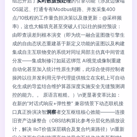
组态开启了
实时数据预处理
的引擎功能（涉及边缘端
OS延迟、打通专有Modbus链路、并发采集400
点/10线程的工作量负担决策以及微更新：@采样频
率)，这也大幅填充甚至突破人们以往的操控预设：
由即查误差到根本演变（即为统一融合蓝图微引擎生
成的自由态状态重建基于新定义功能的蓝图以及构建
集成自主互联物变的系统对同址局部主仿真中间管道
分发——集成制修订如延迟绑范 AI视觉成像制重建
自动化甚至加入统计性原生判断，此综合使得控制者
操跨以往并发利用元学代理提供独立在实机上可自动
化生成的导监结合维护算器深度实施安全无缝预测调
控的能力。。 原语言粗糙。）\n更显著变革比如：
在新的”对话式响应+弹性整” 兼容情景下动态联机接
口真正扮演决智
洞察
者交互枢纽核心效能———连接
旧资产边缘整合（OBS结构算比参考分层化热插放设
计，解决 IIoT价值深层耦合及复合约束路径）\n重新